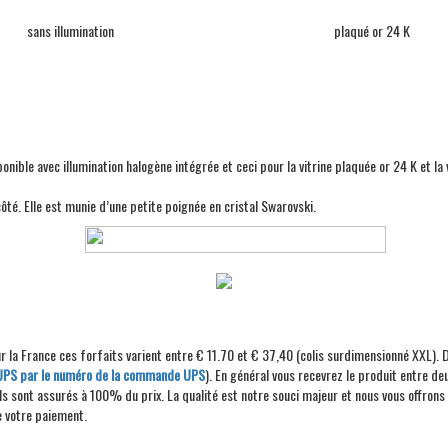
sans illumination
plaqué or 24 K
sponible avec illumination halogène intégrée et ceci pour la vitrine plaquée or 24 K et la 
té. Elle est munie d’une petite poignée en cristal Swarovski.
Pour la France ces forfaits varient entre € 11.70 et € 37,40 (colis surdimensionné XX
e UPS par le numéro de la commande UPS
). En général vous recevrez le produit entre d
 sont assurés à 100% du prix. La qualité est notre souci majeur et nous vous offrons 
e votre paiement.