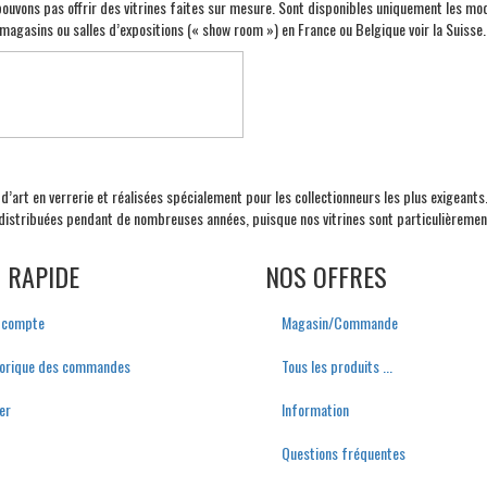
pouvons pas offrir des vitrines faites sur mesure. Sont disponibles uniquement les mod
magasins ou salles d’expositions (« show room ») en France ou Belgique voir la Suisse.
d’art en verrerie et réalisées spécialement pour les collectionneurs les plus exigeants
distribuées pendant de nombreuses années, puisque nos vitrines sont particulièrement
N RAPIDE
NOS OFFRES
 compte
M
agasin/
C
ommande
torique des commandes
Tous les produits ...
er
I
nformation
Q
uestions
f
réquentes