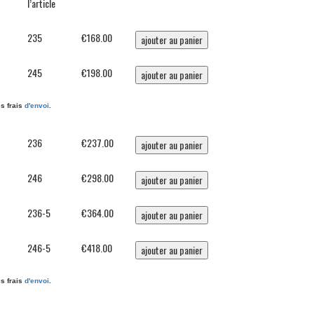
l’article
235
€168.00
245
€198.00
es frais
d'envoi
.
236
€237.00
246
€298.00
236-5
€364.00
246-5
€418.00
es frais
d'envoi
.