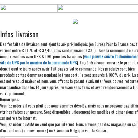
Infos Livraison
Des forfaits de livraison sont ajoutés aux prix indiqués (en Euros) Pour la France ces 
varient entre € 11.70 et € 37,40 (colis surdimensionné XXL). Dans la communauté eu
nous travaillons avec UPS & DHL pour les livraisons (
vous pouvez suivre l’acheminemen
site de UPS par le numéro de la commande UPS
). En général vous recevrez le produit 
deux à quatre jours après avoir fait passer votre commande. Nos produits sont bien
protégés contre dommage pendant le transport. Ils sont assurés à 100% du prix. La q
est notre souci majeur et nous vous offrons la garantie suivante : Vous pouvez retourne
marchandise dans les 14 jours après livraison sans frais et avec remboursement à 1
votre paiement.
Remarques:
Veuillez noter s’il vous plait que nous sommes désolés, mais nous ne pouvons pas offri
vitrines faites sur mesure. Sont disponibles uniquement les modèles et dimensions af
sur notre site internet.
Veuillez noter qu’AMA ne vend que par internet. Nous n’avons pas des magasins ou sall
d’expositions (« show room ») en France ou Belgique voir la Suisse.