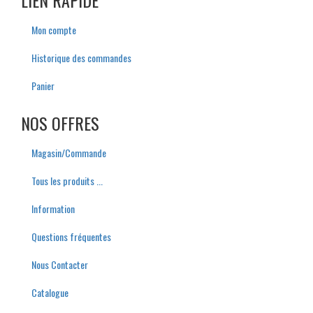
LIEN RAPIDE
Mon compte
Historique des commandes
Panier
NOS OFFRES
M
agasin/
C
ommande
Tous les produits ...
I
nformation
Q
uestions
f
réquentes
Nous Contacter
C
atalogue