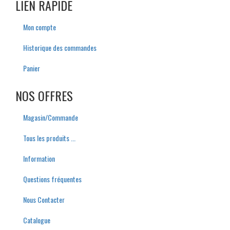
LIEN RAPIDE
Mon compte
Historique des commandes
Panier
NOS OFFRES
M
agasin/
C
ommande
Tous les produits ...
I
nformation
Q
uestions
f
réquentes
Nous Contacter
C
atalogue