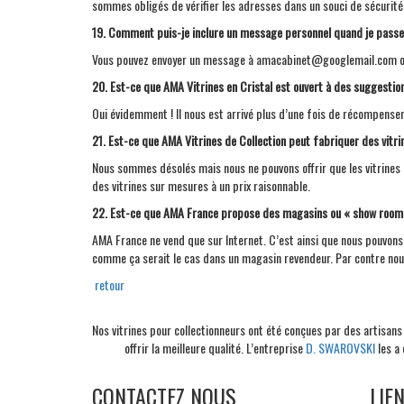
sommes obligés de vérifier les adresses dans un souci de sécurité
19. Comment puis-je inclure un message personnel quand je pass
Vous pouvez envoyer un message à amacabinet@googlemail.com or o
20. Est-ce que
AMA
Vitrines en Cristal est ouvert à des suggestion
Oui évidemment ! Il nous est arrivé plus d’une fois de récompenser
21. Est-ce que
AMA
Vitrines de Collection peut fabriquer des vitri
Nous sommes désolés mais nous ne pouvons offrir que les vitrines 
des vitrines sur mesures à un prix raisonnable.
22. Est-ce que
AMA
France propose des magasins ou « show rooms »
AMA
France ne vend que sur Internet. C’est ainsi que nous pouvons
comme ça serait le cas dans un magasin revendeur. Par contre nous 
retour
Nos vitrines pour collectionneurs ont été conçues par des artisans 
offrir la meilleure qualité. L’entreprise
D. SWAROVSKI
les a 
CONTACTEZ NOUS
LIE