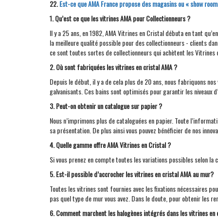
22.
Est-ce que
AMA
France propose des magasins ou « show rooms »
1. Qu’est ce que les vitrines
AMA
pour Collectionneurs ?
Il y a 25 ans, en 1982,
AMA
Vitrines en Cristal débuta en tant qu’e
la meilleure qualité possible pour des collectionneurs - clients d
ce sont toutes sortes de collectionneurs qui achètent les Vitrines 
2. Où sont fabriquées les vitrines en cristal
AMA
?
Depuis le début, il y a de cela plus de 20 ans, nous fabriquons no
galvanisants. Ces bains sont optimisés pour garantir les niveaux d
3. Peut-on obtenir un catalogue sur papier ?
Nous n’imprimons plus de cataloguées en papier. Toute l’informati
sa présentation. De plus ainsi vous pouvez bénéficier de nos innov
4. Quelle gamme offre
AMA
Vitrines en Cristal ?
Si vous prenez en compte toutes les variations possibles selon la con
5. Est-il possible d’accrocher les vitrines en cristal
AMA
au mur?
Toutes les vitrines sont fournies avec les fixations nécessaires p
pas quel type de mur vous avez. Dans le doute, pour obtenir les re
6. Comment marchent les halogènes intégrés dans les vitrines en c