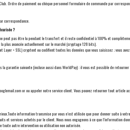
s Club. Ordre de paiement ou chèque personnel formulaire de commande par correspon
par correspondance.
écurisée ?
ne peut pas être lu pendant le transfert et il reste confidentiel à 100% et complètem
ne la plus avancée actuellement sur le marché (cryptage 128 bits).
et Layer = SSL) cryptent ou codifient toutes les données que vous saisissez ; vous a
la garantie suivante (incluse aussi dans WorldPay) : il vous est possible de retourner 
glemail.com or ou appeler notre service client. Vous pouvez retourner tout article a
 sérieux.Toute information transmise par vous n’est utilisée que pour donner suite à vo
uits et services achetés par le client. Nous nous engageons à ce que l’information do
 toute autre intervention ou utilisation non autorisée.