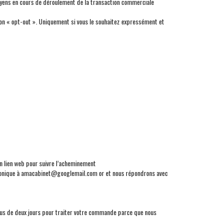
oyens en cours de déroulement de la transaction commerciale
ion « opt-out ». Uniquement si vous le souhaitez expressément et
n lien web pour suivre l’acheminement
ectronique à amacabinet@googlemail.com or et nous répondrons avec
 plus de deux jours pour traiter votre commande parce que nous