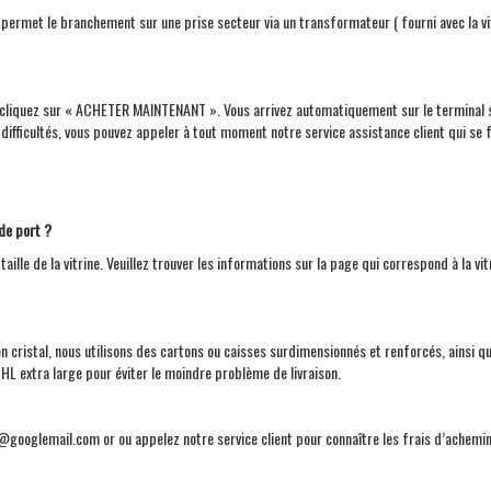
et permet le branchement sur une prise secteur via un transformateur ( fourni avec la v
us cliquez sur « ACHETER MAINTENANT ». Vous arrivez automatiquement sur le terminal 
difficultés, vous pouvez appeler à tout moment notre service assistance client qui se fe
de port ?
taille de la vitrine. Veuillez trouver les informations sur la page qui correspond à la vi
n cristal, nous utilisons des cartons ou caisses surdimensionnés et renforcés, ainsi
L extra large pour éviter le moindre problème de livraison.
t@googlemail.com or ou appelez notre service client pour connaître les frais d’achem