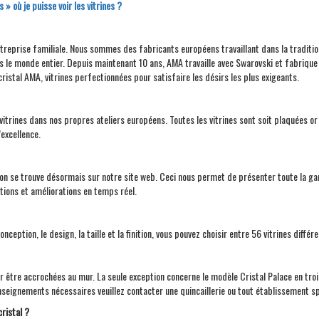
 où je puisse voir les vitrines ?
ntreprise familiale. Nous sommes des fabricants européens travaillant dans la traditio
ans le monde entier. Depuis maintenant 10 ans,
AMA
travaille avec Swarovski et fabrique 
cristal
AMA
, vitrines perfectionnées pour satisfaire les désirs les plus exigeants.
s vitrines dans nos propres ateliers européens. Toutes les vitrines sont soit plaquées 
’excellence.
on se trouve désormais sur notre site web. Ceci nous permet de présenter toute la gamm
ations et améliorations en temps réel.
ception, le design, la taille et la finition, vous pouvez choisir entre 56 vitrines différ
our être accrochées au mur. La seule exception concerne le modèle Cristal Palace en tro
nseignements nécessaires veuillez contacter une quincaillerie ou tout établissement sp
ristal ?