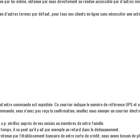
urnie par lui-même, obtenue par nous directement ou rendue accessible par d’autres m
en d’autres termes par défaut, pour tous nos clients en ligne sans nécessiter une act
and votre commande est expédiée. Ce courrier indique le numéro de référence UPS et u
commande, vous n’avez pas reçu la confirmation, veuillez nous envoyer un courrier él
 s.v.p. vérifiez auprès de vos voisins ou membres de votre famille.
temps, il se peut qu’il y ait par exemple un retard dans le dédouanement.
e retenue par l’établissement bancaire de votre carte de crédit, nous avons besoin de