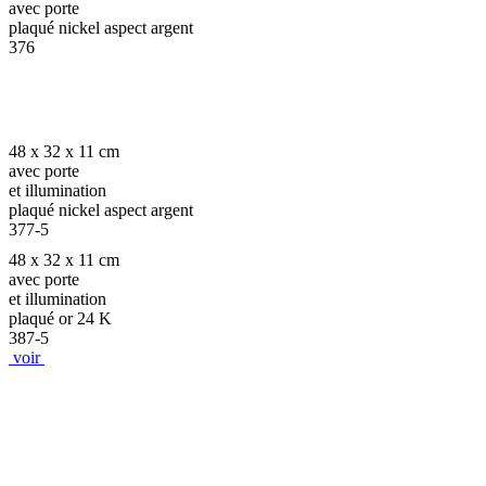
avec porte
plaqué nickel aspect argent
376
48 x 32 x 11 cm
avec porte
et illumination
plaqué nickel aspect argent
377-5
48 x 32 x 11 cm
avec porte
et illumination
plaqué or 24 K
387-5
voir