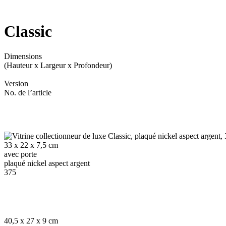
C
lassic
Dimensions
(Hauteur x Largeur x Profondeur)
Version
No. de l’article
33 x 22 x 7,5 cm
avec porte
plaqué nickel aspect argent
375
40,5 x 27 x 9 cm