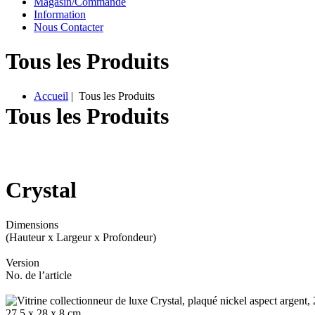
M
agasin/
C
ommande
I
nformation
Nous Contacter
Tous les Produits
A
ccueil
| Tous les Produits
Tous les Produits
C
rystal
Dimensions
(Hauteur x Largeur x Profondeur)
Version
No. de l’article
27,5 x 28 x 8 cm