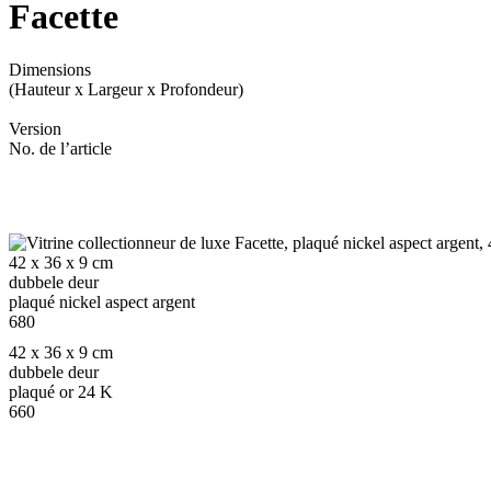
F
acette
Dimensions
(Hauteur x Largeur x Profondeur)
Version
No. de l’article
42 x 36 x 9 cm
dubbele deur
plaqué nickel aspect argent
680
42 x 36 x 9 cm
dubbele deur
plaqué or 24 K
660